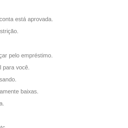
conta está aprovada.
strição.
eçar pelo empréstimo.
l para você.
isando.
amente baixas.
a.
tc.