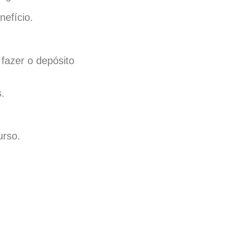
nefício.
fazer o depósito
.
urso.