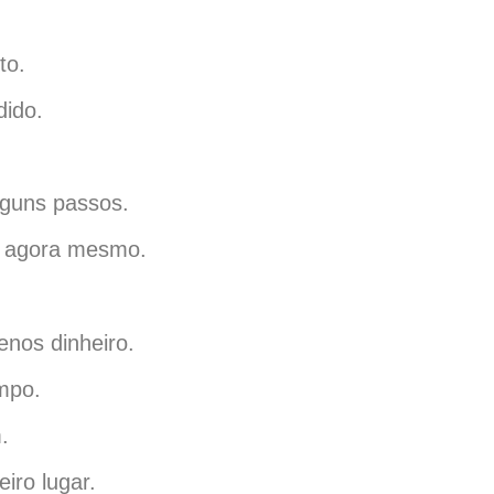
to.
dido.
lguns passos.
os agora mesmo.
enos dinheiro.
mpo.
.
iro lugar.