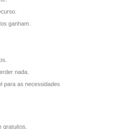
ecurso.
odos ganham.
os.
erder nada.
el para as necessidades
 gratuitos.