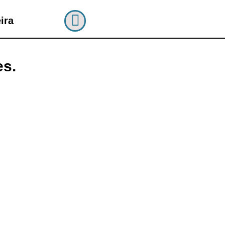
ira
es.