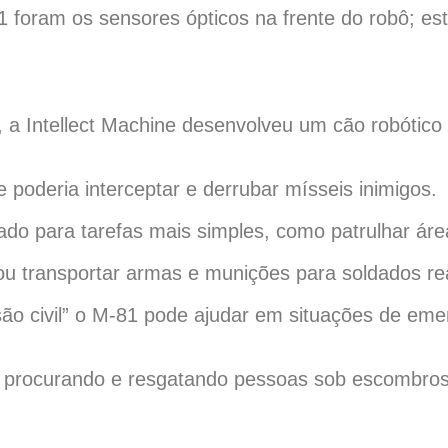
foram os sensores ópticos na frente do robô; esta
 a Intellect Machine desenvolveu um cão robótico p
poderia interceptar e derrubar mísseis inimigos.
ado para tarefas mais simples, como patrulhar ár
s ou transportar armas e munições para soldados r
ão civil” o M-81 pode ajudar em situações de emer
u procurando e resgatando pessoas sob escombros