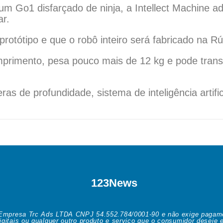
m Go1 disfarçado de ninja, a Intellect Machine a
ar.
otótipo e que o robô inteiro será fabricado na Rús
primento, pesa pouco mais de 12 kg e pode trans
eras de profundidade, sistema de inteligência artifi
123News
Empresa Trc Ads LTDA CNPJ 54.552.784/0001-90 e não exige pagament
igitais ou qualquer outro produto e serviço que o consumidor desej