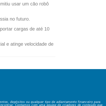
dmitiu usar um cão robô
sia no futuro.
portar cargas de até 10
cial e atinge velocidade de
os, depósitos ou qualquer tipo de adiantamento financeiro para
e encontrar. Contamos com uma equipe de criadores de conteúdo que