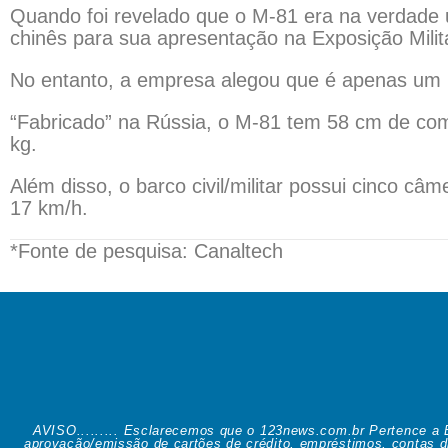
Quando foi revelado que o M-81 era na verdade u
chinês para sua apresentação na Exposição Milit
No entanto, a empresa alegou que é apenas um pr
“Fabricado” na Rússia, o M-81 tem 58 cm de com
kg.
Além disso, o barco civil/militar possui cinco câm
17 km/h.
*Fonte de pesquisa: Canaltech
AVISO......... Esclarecemos que o 123news.com.br Pertence a 
aprovação/emissão de cartões de crédito, empréstimos, contas d