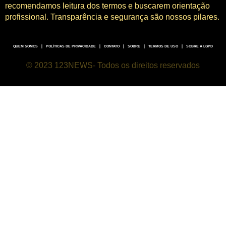
recomendamos leitura dos termos e buscarem orientação
profissional. Transparência e segurança são nossos pilares.
QUEM SOMOS
POLÍTICAS DE PRIVACIDADE
CONTATO
SOBRE
TERMOS DE USO
SOBRE A LGPD
© 2023 123NEWS- Todos os direitos reservados