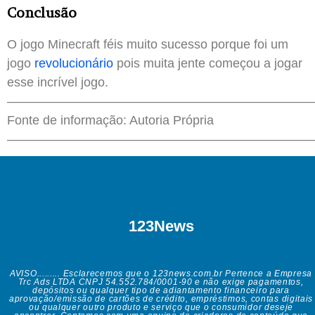
Conclusão
O jogo Minecraft féis muito sucesso porque foi um
jogo
revolucionário
pois muita jente começou a jogar
esse incrível jogo.
————————————————————————
Fonte de informação: Autoria Própria
————————————————————————
123News
AVISO......... Esclarecemos que o 123news.com.br Pertence a Empresa
Trc Ads LTDA CNPJ 54.552.784/0001-90 e não exige pagamentos,
depósitos ou qualquer tipo de adiantamento financeiro para
aprovação/emissão de cartões de crédito, empréstimos, contas digitais
ou qualquer outro produto e serviço que o consumidor deseje