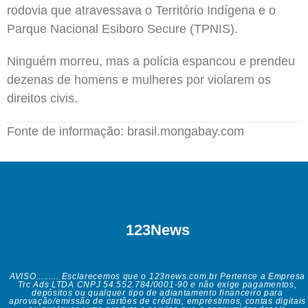
rodovia que atravessava o Território Indígena e o
Parque Nacional Esiboro Secure (TPNIS).
Ninguém morreu, mas a polícia espancou e prendeu
dezenas de homens e mulheres por violarem os
direitos civis.
Fonte de informação: brasil.mongabay.com
123News
AVISO......... Esclarecemos que o 123news.com.br Pertence a Empresa
Trc Ads LTDA CNPJ 54.552.784/0001-90 e não exige pagamentos,
depósitos ou qualquer tipo de adiantamento financeiro para
aprovação/emissão de cartões de crédito, empréstimos, contas digitais