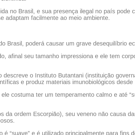
da no Brasil, e sua presença ilegal no país pode 
 se adaptam facilmente ao meio ambiente.
do Brasil, poderá causar um grave desequilíbrio ec
, afinal seu tamanho impressiona e ele tem corpo 
escreve o Instituto Butantani (instituição govern
entíficas e produz materiais imunobiológicos desde
, ele costuma ter um temperamento calmo e até “
s da ordem Escorpião), seu veneno não causa d
gosos.
 é “suave” e é utilizado principalmente para fins d