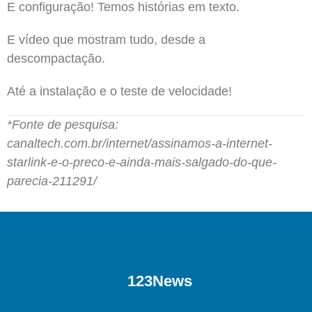
E configuração! Temos histórias em texto.
E vídeo que mostram tudo, desde a
descompactação.
Até a instalação e o teste de velocidade!
*Fonte de pesquisa:
canaltech.com.br/internet/assinamos-a-internet-
starlink-e-o-preco-e-ainda-mais-salgado-do-que-
parecia-211291/
123News