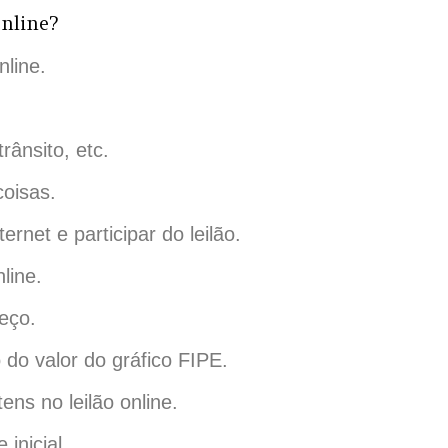
online?
nline.
rânsito, etc.
oisas.
rnet e participar do leilão.
line.
eço.
do valor do gráfico FIPE.
ns no leilão online.
inicial.