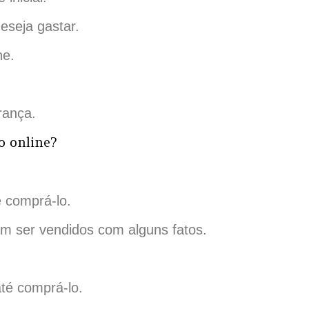
eseja gastar.
ne.
rança.
o online?
é comprá-lo.
am ser vendidos com alguns fatos.
até comprá-lo.