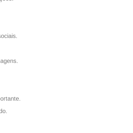
ociais.
sagens.
ortante.
do.