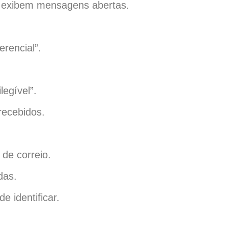
e exibem mensagens abertas.
rencial”.
legível”.
recebidos.
de correio.
das.
e identificar.