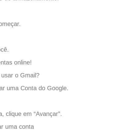
começar.
ocê.
ntas online!
 usar o Gmail?
riar uma Conta do Google.
a, clique em “Avançar”.
iar uma conta