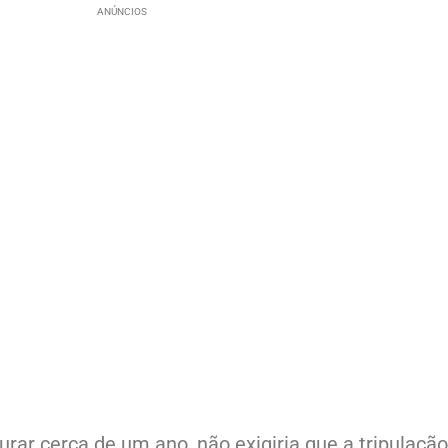
ANÚNCIOS
rar cerca de um ano, não exigiria que a tripulaçã