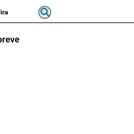
ira
breve