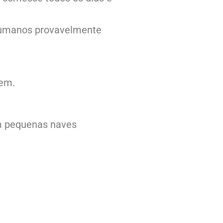
humanos provavelmente
mem.
em pequenas naves