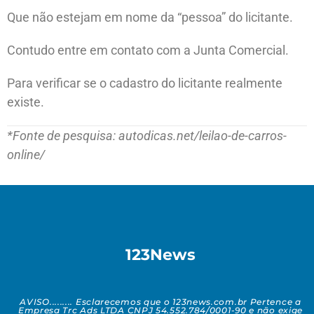
Que não estejam em nome da “pessoa” do licitante.
Contudo entre em contato com a Junta Comercial.
Para verificar se o cadastro do licitante realmente
existe.
*Fonte de pesquisa: autodicas.net/leilao-de-carros-
online/
123News
AVISO......... Esclarecemos que o 123news.com.br Pertence a
Empresa Trc Ads LTDA CNPJ 54.552.784/0001-90 e não exige