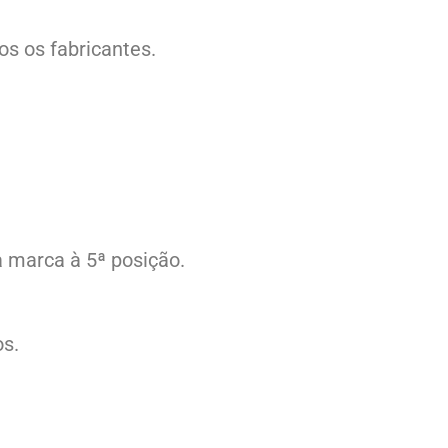
os os fabricantes.
a marca à 5ª posição.
os.