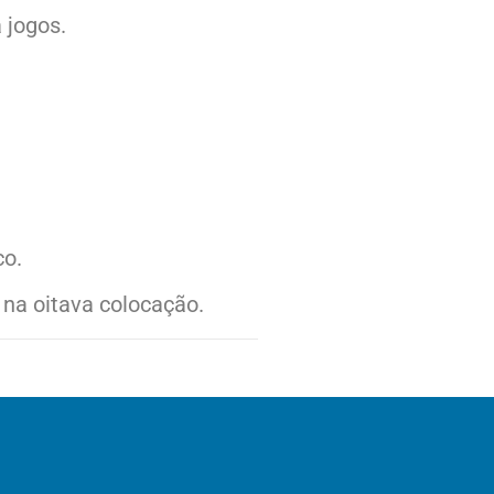
 jogos.
co.
na oitava colocação.