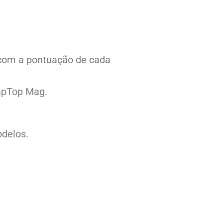
com a pontuação de cada
apTop Mag.
odelos.