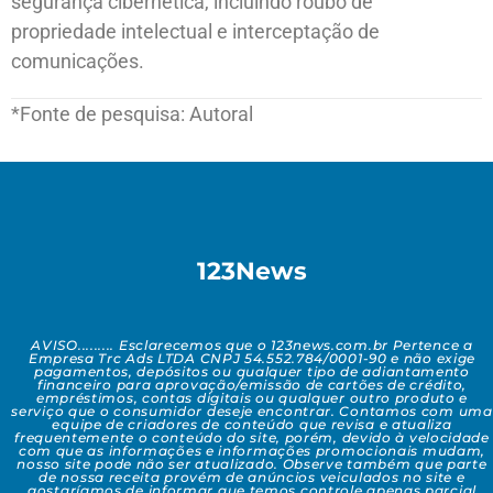
segurança cibernética, incluindo roubo de
propriedade intelectual e interceptação de
comunicações.
*Fonte de pesquisa: Autoral
123News
AVISO......... Esclarecemos que o 123news.com.br Pertence a
Empresa Trc Ads LTDA CNPJ 54.552.784/0001-90 e não exige
pagamentos, depósitos ou qualquer tipo de adiantamento
financeiro para aprovação/emissão de cartões de crédito,
empréstimos, contas digitais ou qualquer outro produto e
serviço que o consumidor deseje encontrar. Contamos com uma
equipe de criadores de conteúdo que revisa e atualiza
frequentemente o conteúdo do site, porém, devido à velocidade
com que as informações e informações promocionais mudam,
nosso site pode não ser atualizado. Observe também que parte
de nossa receita provém de anúncios veiculados no site e
gostaríamos de informar que temos controle apenas parcial