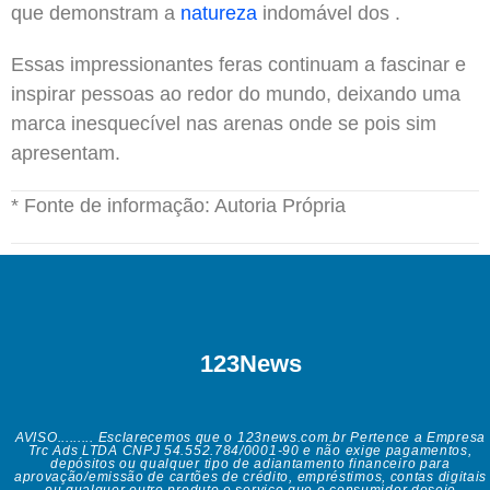
que demonstram a
natureza
indomável dos .
Essas impressionantes feras continuam a fascinar e
inspirar pessoas ao redor do mundo, deixando uma
marca inesquecível nas arenas onde se pois sim
apresentam.
* Fonte de informação: Autoria Própria
123News
AVISO......... Esclarecemos que o 123news.com.br Pertence a Empresa
Trc Ads LTDA CNPJ 54.552.784/0001-90 e não exige pagamentos,
depósitos ou qualquer tipo de adiantamento financeiro para
aprovação/emissão de cartões de crédito, empréstimos, contas digitais